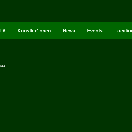
oTV
Künstler*Innen
News
Events
Locatio
are