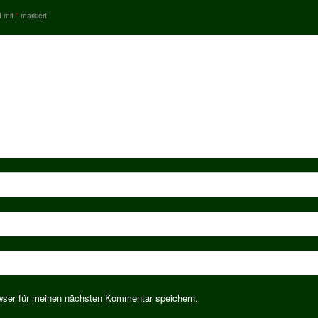
d mit
*
markiert
wser für meinen nächsten Kommentar speichern.