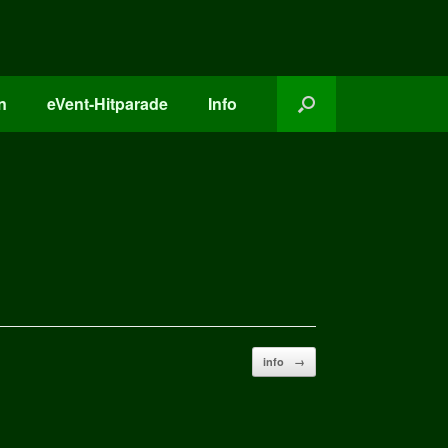
n
eVent-Hitparade
Info
info
→