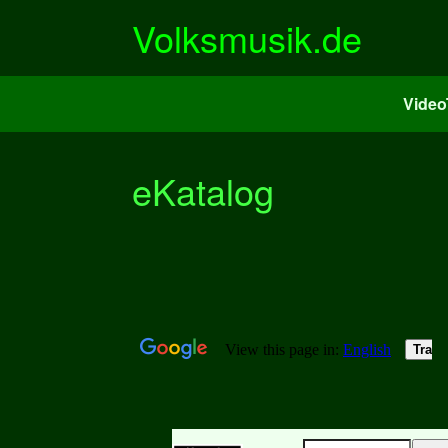
Zum
Volksmusik.de
Inhalt
springen
Vide
eKatalog