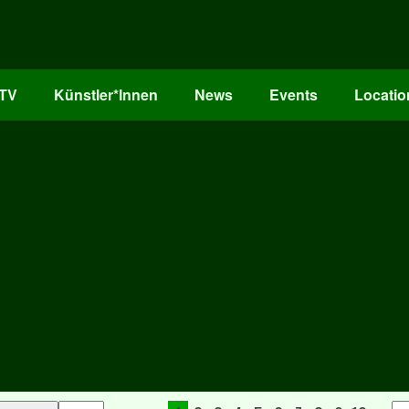
oTV
Künstler*Innen
News
Events
Locatio