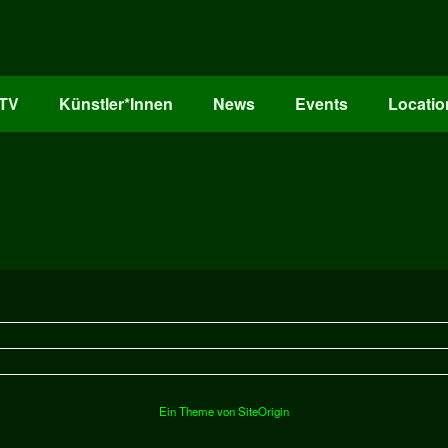
oTV
Künstler*Innen
News
Events
Locatio
Ein Theme von
SiteOrigin