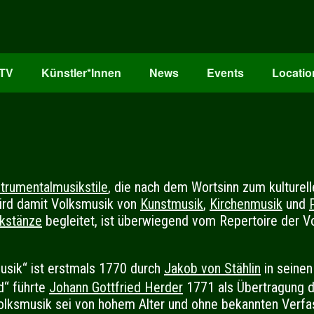
oTV
Künstler*Innen
News
Events
Locatio